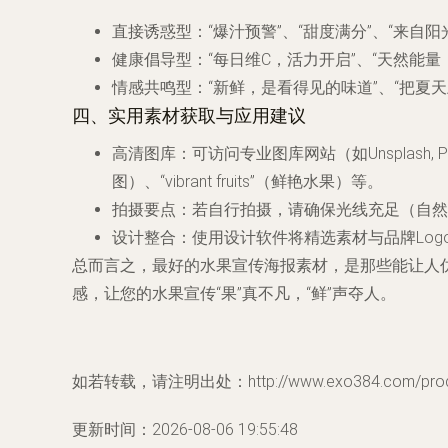
直接诱惑型
：“爆汁预警”、“甜度满分”、“来自阳
健康倡导型
：“每日维C，活力开启”、“天然能量
情感共鸣型
：“新鲜，是看得见的味道”、“把夏天
四、实用素材获取与应用建议
高清图库
：可访问专业图库网站（如Unsplash, Pe
图）、“vibrant fruits”（鲜艳水果）等。
拍摄要点
：若自行拍摄，请确保光线充足（自然
设计整合
：使用设计软件将精选素材与品牌Lo
总而言之，最好的水果宣传海报素材，是那些能让人
感，让您的水果宣传“果”真不凡，“鲜”声夺人。
如若转载，请注明出处：http://www.exo384.com/produc
更新时间：2026-08-06 19:55:48