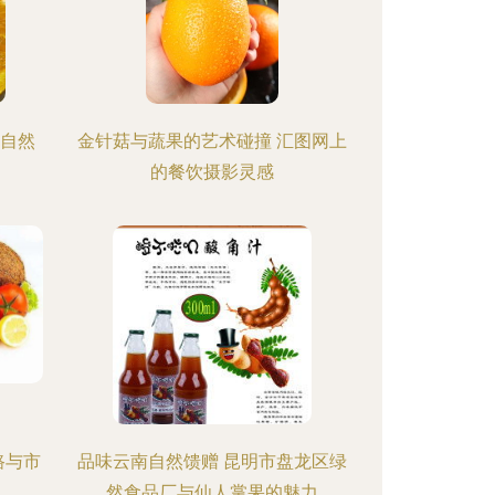
的自然
金针菇与蔬果的艺术碰撞 汇图网上
的餐饮摄影灵感
路与市
品味云南自然馈赠 昆明市盘龙区绿
然食品厂与仙人掌果的魅力