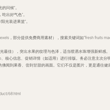
光的问候”。
，吃出好气色”。
/阳光装进果篮”。
xels，部分提供免费商用素材），搜索关键词如“fresh fruits macro
光最佳），突出水果的纹理与色泽，适当喷洒水珠增强新鲜感。
go、核心信息、促销详情（如适用）进行排版。务必注意主次分明
仿佛闻到果香、尝到甘甜的画面。它们不仅是图片，更是通往健
t/68.html