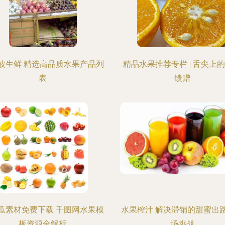
波生鲜 精选高品质水果产品列
精品水果推荐专栏 | 舌尖上
表
馈赠
瓜素材免费下载 千图网水果模
水果榨汁 解决滞销的甜蜜出
板资源全解析
场挑战