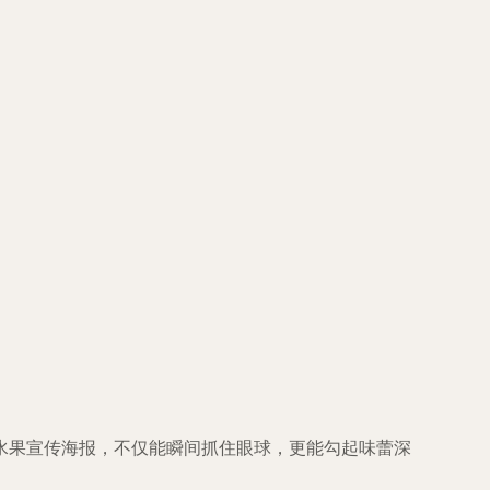
水果宣传海报，不仅能瞬间抓住眼球，更能勾起味蕾深