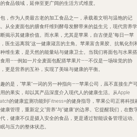
纯的食品领域，延伸至更广阔的生活方式维度。
面包，作为人类最古老的加工食品之一，承载着文明与温饱的记
忆。从全麦面包的膳食纤维到酵母发酵带来的益生元，现代营养
不断揭示其健康价值。而水果，尤其是苹果，自古便是“每日一苹
果，医生远离我”这一健康箴言的主角。苹果富含果胶、抗氧化剂
多种维生素，是天然的能量站与健康卫士。当我们将面包与水果
配食用——例如一片全麦面包配搭苹果片——不仅是一场味觉的协
奏，更是营养的互补，实现了美味与健康的平衡。
有趣的是，“苹果”一词的另一种指向——苹果公司，虽不直接生产
用的果实，却以其产品深度介入现代人的健康生活。从Apple
atch的健康监测功能到Fitness+的健身指导，苹果公司正将科技
健康管理，重新定义“营养”与“健康”的边界。它提醒我们，在数
时代，健康不仅是摄入安全的食品，更是通过智能设备管理运动
睡眠与压力的整体状态。