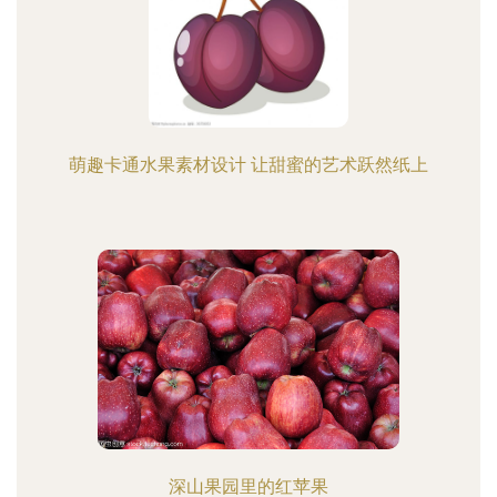
萌趣卡通水果素材设计 让甜蜜的艺术跃然纸上
深山果园里的红苹果