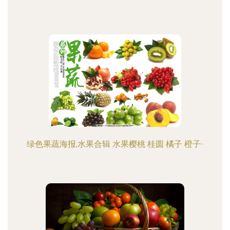
绿色果蔬海报,水果合辑 水果樱桃 桂圆 橘子 橙子-