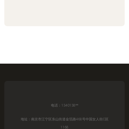
电话：1340138**
地址：南京市江宁区东山街道金箔路468号中国女人街C区
1168